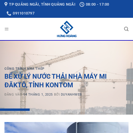
Bỏ
TP QUẢNG NGÃI, TỈNH QUẢNG NGÃI
08:00 - 17:00
qua
0911010797
nội
dung
CÔNG TRÌNH NHÀ THÉP
BỂ XỬ LÝ NƯỚC THẢI NHÀ MÁY MI
ĐĂKTÔ, TỈNH KONTOM
ĐĂNG VÀO
14 THÁNG 1, 2025
BỞI
DUYANHWEB