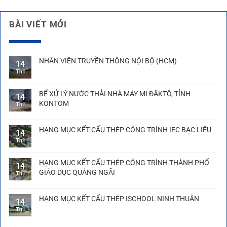
BÀI VIẾT MỚI
NHÂN VIÊN TRUYỀN THÔNG NỘI BỘ (HCM)
14
Th1
BỂ XỬ LÝ NƯỚC THẢI NHÀ MÁY MI ĐĂKTÔ, TỈNH
14
KONTOM
Th1
HẠNG MỤC KẾT CẤU THÉP CÔNG TRÌNH IEC BẠC LIÊU
14
Th1
HẠNG MỤC KẾT CẤU THÉP CÔNG TRÌNH THÀNH PHỐ
14
GIÁO DỤC QUẢNG NGÃI
Th1
HẠNG MỤC KẾT CẤU THÉP ISCHOOL NINH THUẬN
14
Th1