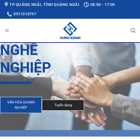
Bỏ
TP QUẢNG NGÃI, TỈNH QUẢNG NGÃI
08:00 - 17:00
qua
0911010797
nội
dung
NGHỀ
NGHIỆP
VĂN HÓA DOANH
Tuyển dụng
NGHIỆP