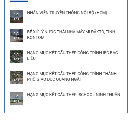
NHÂN VIÊN TRUYỀN THÔNG NỘI BỘ (HCM)
14
Th1
BỂ XỬ LÝ NƯỚC THẢI NHÀ MÁY MI ĐĂKTÔ, TỈNH
14
KONTOM
Th1
HẠNG MỤC KẾT CẤU THÉP CÔNG TRÌNH IEC BẠC
14
LIÊU
Th1
HẠNG MỤC KẾT CẤU THÉP CÔNG TRÌNH THÀNH
14
PHỐ GIÁO DỤC QUẢNG NGÃI
Th1
HẠNG MỤC KẾT CẤU THÉP ISCHOOL NINH THUẬN
14
Th1