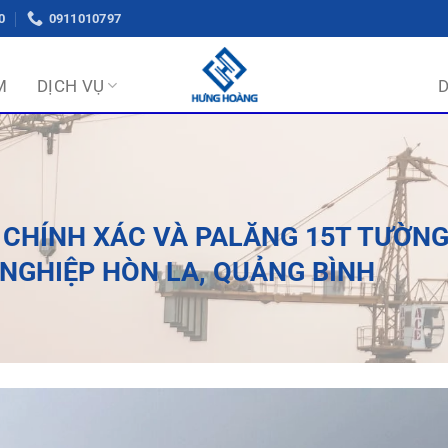
0
0911010797
M
DỊCH VỤ
 CHÍNH XÁC VÀ PALĂNG 15T TƯỜN
 NGHIỆP HÒN LA, QUẢNG BÌNH