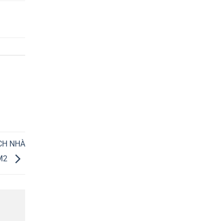
ÍCH NHÀ
M2