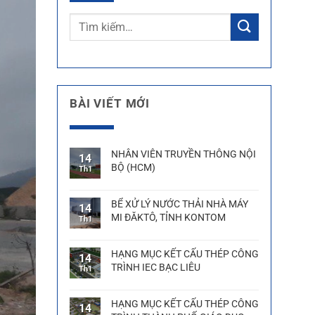
BÀI VIẾT MỚI
NHÂN VIÊN TRUYỀN THÔNG NỘI
14
BỘ (HCM)
Th1
BỂ XỬ LÝ NƯỚC THẢI NHÀ MÁY
14
MI ĐĂKTÔ, TỈNH KONTOM
Th1
HẠNG MỤC KẾT CẤU THÉP CÔNG
14
TRÌNH IEC BẠC LIÊU
Th1
HẠNG MỤC KẾT CẤU THÉP CÔNG
14