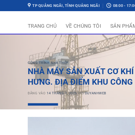
Bỏ
TP QUẢNG NGÃI, TỈNH QUẢNG NGÃI
08:00 - 17:0
qua
nội
TRANG CHỦ
VỀ CHÚNG TÔI
SẢN PHẨ
dung
CÔNG TRÌNH NHÀ THÉP
NHÀ MÁY SẢN XUẤT CƠ KHÍ
HƯNG. ĐỊA ĐIỂM KHU CÔNG
ĐĂNG VÀO
14 THÁNG 1, 2025
BỞI
DUYANHWEB