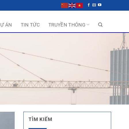
DỰ ÁN
TIN TỨC
TRUYỀN THÔNG
G
TÌM KIẾM