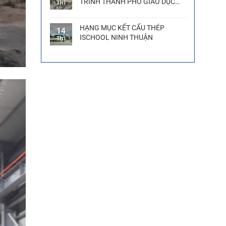
TRÌNH THÀNH PHỐ GIÁO DỤC
Th1
QUẢNG NGÃI
HẠNG MỤC KẾT CẤU THÉP
14
ISCHOOL NINH THUẬN
Th1