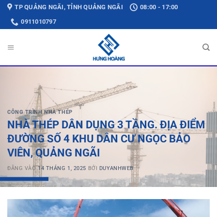
Bỏ
TP QUẢNG NGÃI, TỈNH QUẢNG NGÃI
08:00 - 17:00
qua
0911010797
nội
dung
CÔNG TRÌNH NHÀ THÉP
NHÀ THÉP DÂN DỤNG 3 TẦNG. ĐỊA ĐIỂM
ĐƯỜNG SỐ 4 KHU DÂN CƯ NGỌC BẢO
VIÊN, QUẢNG NGÃI
ĐĂNG VÀO
14 THÁNG 1, 2025
BỞI
DUYANHWEB