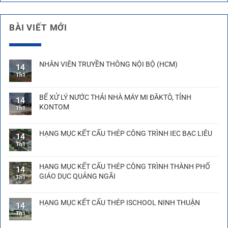
BÀI VIẾT MỚI
NHÂN VIÊN TRUYỀN THÔNG NỘI BỘ (HCM)
14
Th1
BỂ XỬ LÝ NƯỚC THẢI NHÀ MÁY MI ĐĂKTÔ, TỈNH
14
KONTOM
Th1
HẠNG MỤC KẾT CẤU THÉP CÔNG TRÌNH IEC BẠC LIÊU
14
Th1
HẠNG MỤC KẾT CẤU THÉP CÔNG TRÌNH THÀNH PHỐ
14
GIÁO DỤC QUẢNG NGÃI
Th1
HẠNG MỤC KẾT CẤU THÉP ISCHOOL NINH THUẬN
14
Th1